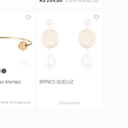
R$ 209,00
2x de R$ 104,50 sem juros
as Alentejo
BRINCO QUELUZ
Indisponível
 de R$ 104,50 sem juros