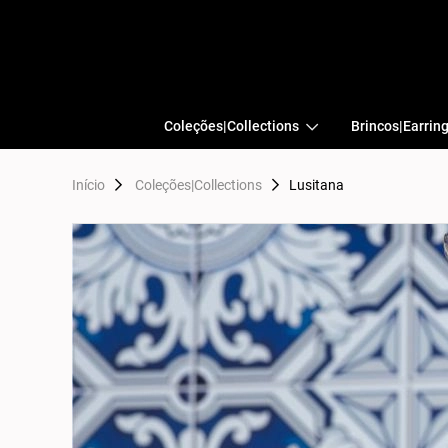
Coleções|Collections
Brincos|Earrin
Início
Coleções|Collections
Lusitana