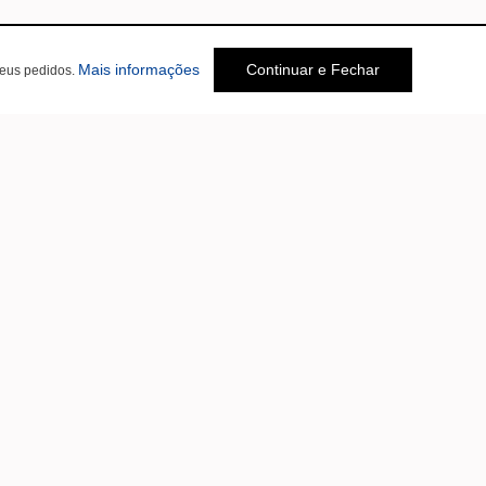
Mais informações
Continuar e Fechar
seus pedidos.
Social
br