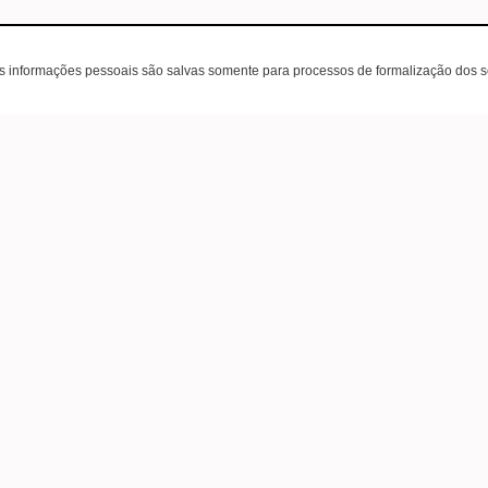
as informações pessoais são salvas somente para processos de formalização dos 
ente
A loja
Contatos
(31) 99967-5239
Sobre nós
contato@escalda.com.
Políticas
Contato