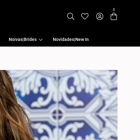
0
Entre com email ou cpf/cnpj
Criar nova conta
Noivas|Brides
Novidades|New In