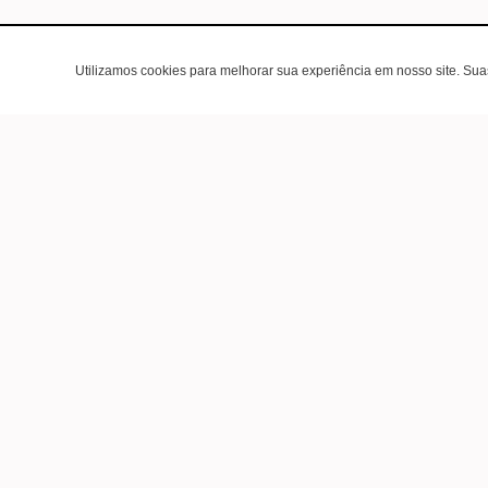
Utilizamos cookies para melhorar sua experiência em nosso site. Su
Área do cli
Criar Conta
Fazer Login
Meus pedidos