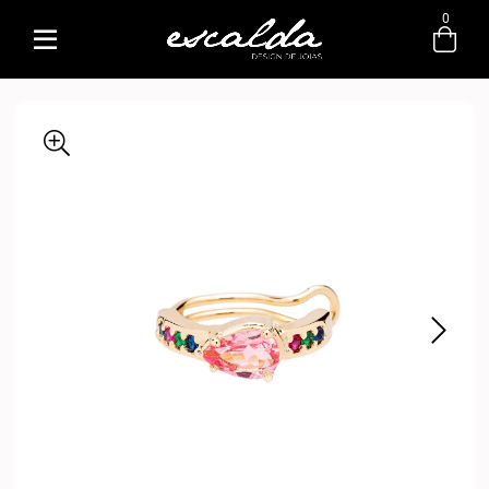
0
Entre com email ou cpf/cnpj
Criar nova conta