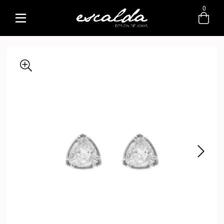
0
Entre com email ou cpf/cnpj
Criar nova conta