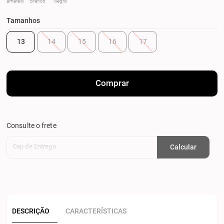
amarelo
branco
Negro
Tamanhos
13
14
15
16
17
Comprar
Consulte o frete
Cep de Entrega
Calcular
DESCRIÇÃO
CARACTERÍSTICAS