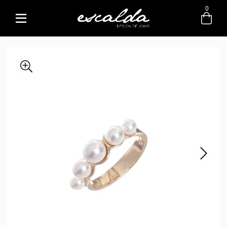
0
Entre com email ou cpf/cnpj
Criar nova conta