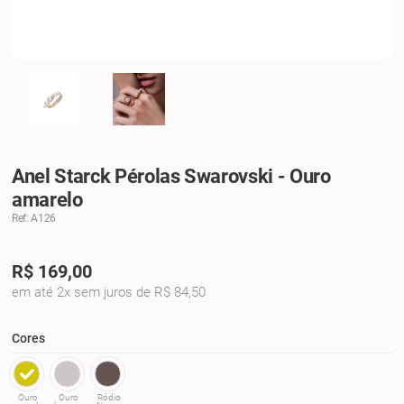
Anel Starck Pérolas Swarovski - Ouro
amarelo
Ref: A126
R$
169,00
em até 2x sem juros de R$ 84,50
Cores
Ouro
Ouro
Ródio