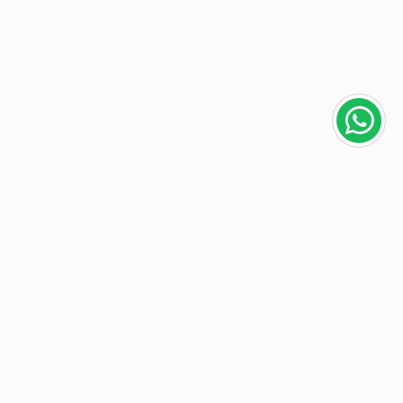
Área do cliente
A loja
Criar Conta
Sobre nós