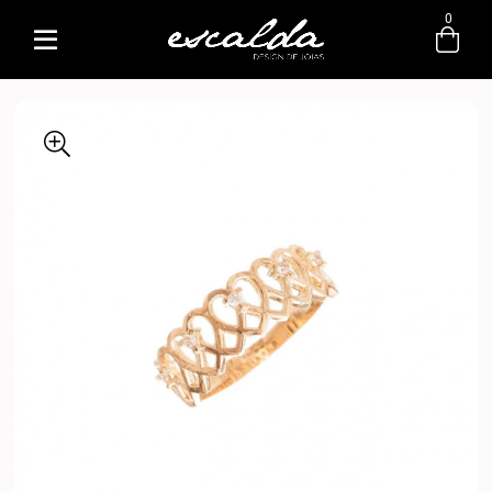
0
Entre com email ou cpf/cnpj
Criar nova conta