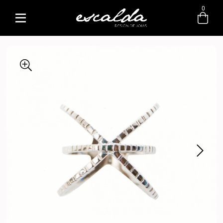
0
Entre com email ou cpf/cnpj
Criar nova conta