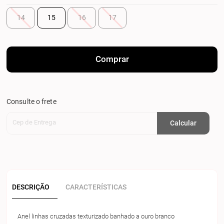
14
15
16
17
Comprar
Consulte o frete
Cep de Entrega
Calcular
DESCRIÇÃO
CARACTERÍSTICAS
Anel linhas cruzadas texturizado banhado a ouro branco