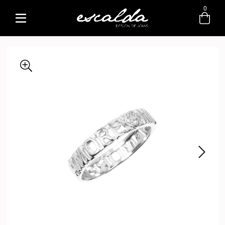
0
Entre com email ou cpf/cnpj
Criar nova conta