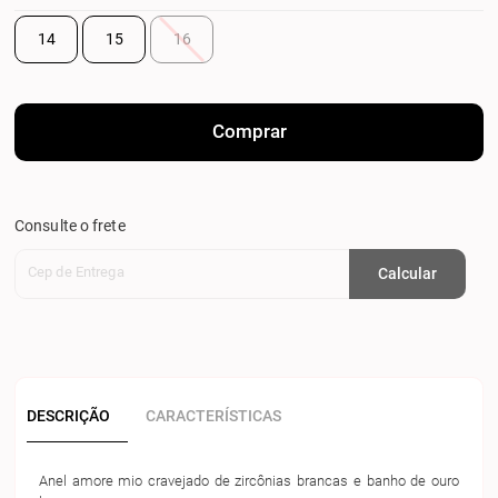
14
15
16
Comprar
Consulte o frete
Cep de Entrega
Calcular
DESCRIÇÃO
CARACTERÍSTICAS
Anel amore mio cravejado de zircônias brancas e banho de ouro