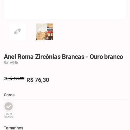
Anel Roma Zircônias Brancas - Ouro branco
Ref: A94b
de
R$ 109,00
R$
76,30
Cores
Ouro
branco
Tamanhos