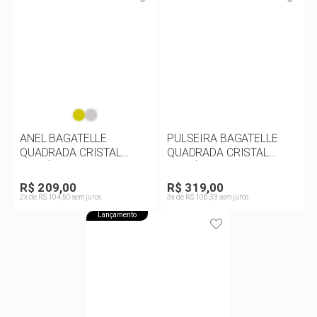
ANEL BAGATELLE
PULSEIRA BAGATELLE
QUADRADA CRISTAL
QUADRADA CRISTAL
PARAÍBA VERDE FUSION
PARAÍBA VERDE E
E ZIRCÔNIAS
ZIRCÔNIASE ZIRCÔNIAS
R$ 209,00
R$ 319,00
2x de R$ 104,50 sem juros
3x de R$ 106,33 sem juros
Lançamento